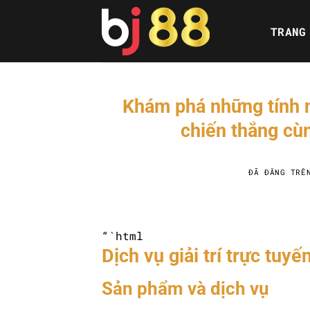
Chuyển
đến
TRANG
nội
dung
Khám phá những tính 
chiến thắng cùn
ĐÃ ĐĂNG TR
“`html
Dịch vụ giải trí trực tuyế
Sản phẩm và dịch vụ