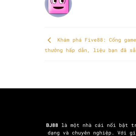
Khám phá Five88: Cổng game
thưởng hấp dẫn, liệu bạn đã sẵ
BJ88
là một nhà cái nổi bật tr
dạng và chuyên nghiệp. Với gi