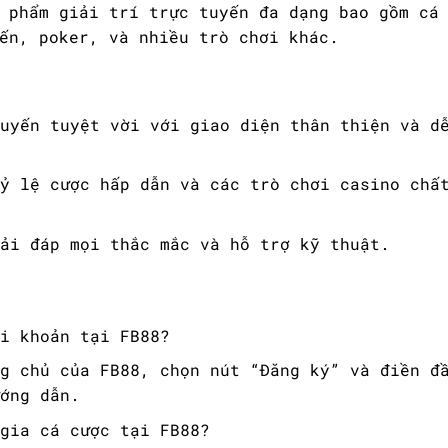
 phẩm giải trí trực tuyến đa dạng bao gồm cá
ến, poker, và nhiều trò chơi khác.
uyến tuyệt vời với giao diện thân thiện và d
ỷ lệ cược hấp dẫn và các trò chơi casino chấ
ải đáp mọi thắc mắc và hỗ trợ kỹ thuật.
i khoản tại FB88?
g chủ của FB88, chọn nút “Đăng ký” và điền đ
ớng dẫn.
gia cá cược tại FB88?