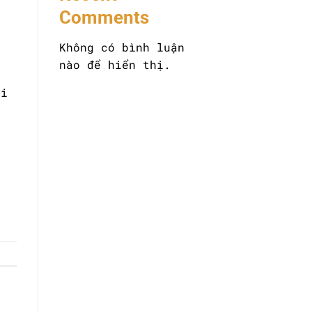
Comments
Không có bình luận
nào để hiển thị.
ãi