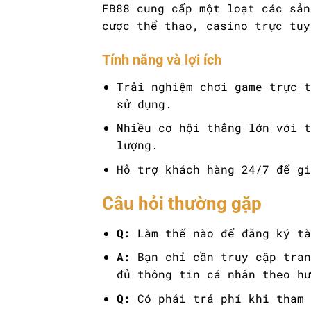
FB88 cung cấp một loạt các sản
cược thể thao, casino trực tuy
Tính năng và lợi ích
Trải nghiệm chơi game trực t
sử dụng.
Nhiều cơ hội thắng lớn với t
lượng.
Hỗ trợ khách hàng 24/7 để gi
Câu hỏi thường gặp
Q:
Làm thế nào để đăng ký tà
A:
Bạn chỉ cần truy cập tran
đủ thông tin cá nhân theo hư
Q:
Có phải trả phí khi tham 