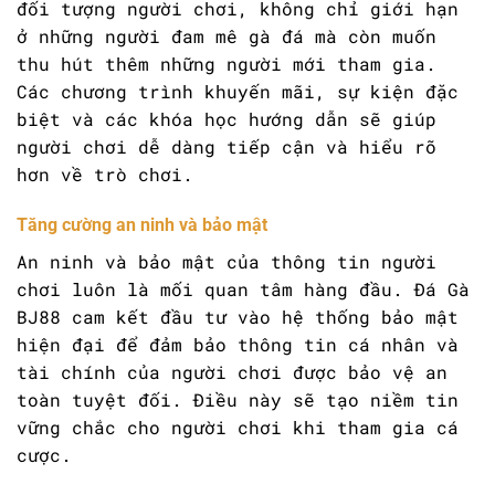
đối tượng người chơi, không chỉ giới hạn
ở những người đam mê gà đá mà còn muốn
thu hút thêm những người mới tham gia.
Các chương trình khuyến mãi, sự kiện đặc
biệt và các khóa học hướng dẫn sẽ giúp
người chơi dễ dàng tiếp cận và hiểu rõ
hơn về trò chơi.
Tăng cường an ninh và bảo mật
An ninh và bảo mật của thông tin người
chơi luôn là mối quan tâm hàng đầu. Đá Gà
BJ88 cam kết đầu tư vào hệ thống bảo mật
hiện đại để đảm bảo thông tin cá nhân và
tài chính của người chơi được bảo vệ an
toàn tuyệt đối. Điều này sẽ tạo niềm tin
vững chắc cho người chơi khi tham gia cá
cược.