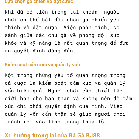
Lựa chọn gà chiến và đặt cược
Khi đã có tiền trong tài khoản, người
chơi có thể bắt đầu chọn gà chiến yêu
thích và đặt cược. Việc phân tích, so
sánh giữa các chú gà về phong độ, sức
khỏe và kỹ năng là rất quan trọng để đưa
ra quyết định đúng đắn.
Kiểm soát cảm xúc và quản lý vốn
Một trong những yếu tố quan trọng trong
cá cược là kiểm soát cảm xúc và quản lý
vốn hiệu quả. Người chơi cần thiết lập
giới hạn cho bản thân và không nên để cảm
xúc chi phối quyết định của mình. Việc
quản lý vốn cẩn thận sẽ giúp người chơi
tránh rơi vào tình trạng thua lỗ.
Xu hướng tương lai của Đá Gà BJ88