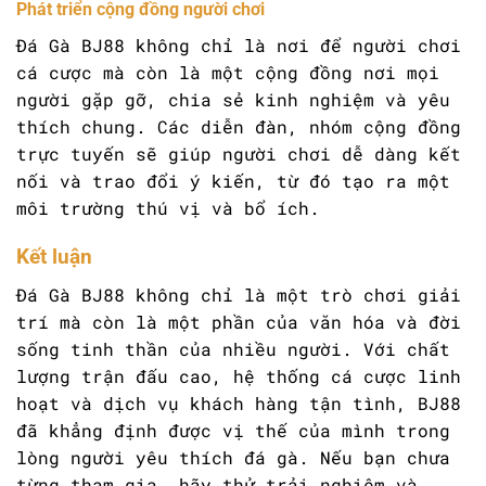
Phát triển cộng đồng người chơi
Đá Gà BJ88 không chỉ là nơi để người chơi
cá cược mà còn là một cộng đồng nơi mọi
người gặp gỡ, chia sẻ kinh nghiệm và yêu
thích chung. Các diễn đàn, nhóm cộng đồng
trực tuyến sẽ giúp người chơi dễ dàng kết
nối và trao đổi ý kiến, từ đó tạo ra một
môi trường thú vị và bổ ích.
Kết luận
Đá Gà BJ88 không chỉ là một trò chơi giải
trí mà còn là một phần của văn hóa và đời
sống tinh thần của nhiều người. Với chất
lượng trận đấu cao, hệ thống cá cược linh
hoạt và dịch vụ khách hàng tận tình, BJ88
đã khẳng định được vị thế của mình trong
lòng người yêu thích đá gà. Nếu bạn chưa
từng tham gia, hãy thử trải nghiệm và