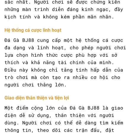
sắc nhất. Người chơi sẽ được chứng kiến
những màn trình diễn đáng kinh ngạc, đầy
kịch tính và không kém phần mãn nhãn.
Hệ thống cá cược linh hoạt
Đá Gà BJ88 cung cấp một hệ thống cá cược
đa dạng và linh hoạt, cho phép người chơi
lựa chọn hình thức cược phù hợp với sở
thích và khả năng tài chính của mình.
Điều này không chỉ tăng tính hấp dẫn của
trò chơi mà còn tạo ra nhiều cơ hội cho
người chơi thắng lớn.
Giao diện thân thiện và tiện lợi
Một điểm cộng lớn của Đá Gà BJ88 là giao
diện dễ sử dụng, thân thiện với người
dùng. Người chơi có thể dễ dàng tìm kiếm
thông tin, theo dõi các trận đấu, đặt