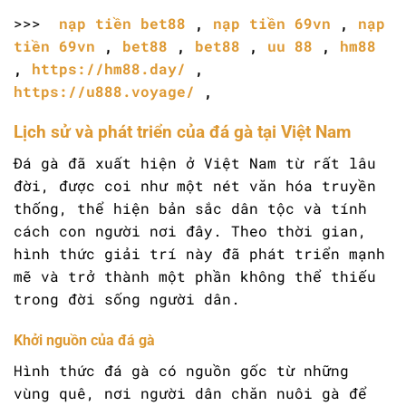
>>>
nạp tiền bet88
,
nạp tiền 69vn
,
nạp
tiền 69vn
,
bet88
,
bet88
,
uu 88
,
hm88
,
https://hm88.day/
,
https://u888.voyage/
,
Lịch sử và phát triển của đá gà tại Việt Nam
Đá gà đã xuất hiện ở Việt Nam từ rất lâu
đời, được coi như một nét văn hóa truyền
thống, thể hiện bản sắc dân tộc và tính
cách con người nơi đây. Theo thời gian,
hình thức giải trí này đã phát triển mạnh
mẽ và trở thành một phần không thể thiếu
trong đời sống người dân.
Khởi nguồn của đá gà
Hình thức đá gà có nguồn gốc từ những
vùng quê, nơi người dân chăn nuôi gà để