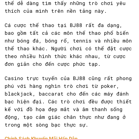
thể dễ dàng tìm thấy những trò chơi yêu
thích của mình trên nền tảng này.
Cá cược thể thao tại BJ88 rất đa dạng,
bao gồm tất cả các môn thể thao phổ biến
như bóng đá, bóng rổ, tennis và nhiều môn
thể thao khác. Người chơi có thể đặt cược
theo nhiều hình thức khác nhau, từ cược
đơn giản cho đến cược phức tạp.
Casino trực tuyến của BJ88 cũng rất phong
phú với hàng nghìn trò chơi từ poker,
blackjack, baccarat cho đến các máy đánh
bạc hiện đại. Các trò chơi đều được thiết
kế với đồ họa đẹp mắt và âm thanh sống
động, tạo cảm giác chân thực như đang ở
trong một sòng bạc thực sự.
Chính Sách Khuyến Mãi Hấp Dẫn