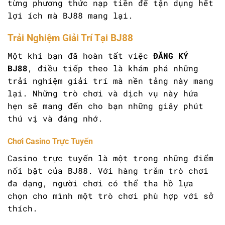
từng phương thức nạp tiền để tận dụng hết
lợi ích mà BJ88 mang lại.
Trải Nghiệm Giải Trí Tại BJ88
Một khi bạn đã hoàn tất việc
ĐĂNG KÝ
BJ88
, điều tiếp theo là khám phá những
trải nghiệm giải trí mà nền tảng này mang
lại. Những trò chơi và dịch vụ này hứa
hẹn sẽ mang đến cho bạn những giây phút
thú vị và đáng nhớ.
Chơi Casino Trực Tuyến
Casino trực tuyến là một trong những điểm
nổi bật của BJ88. Với hàng trăm trò chơi
đa dạng, người chơi có thể tha hồ lựa
chọn cho mình một trò chơi phù hợp với sở
thích.