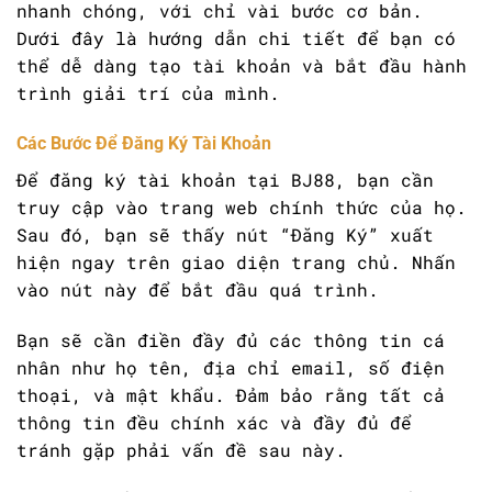
nhanh chóng, với chỉ vài bước cơ bản.
Dưới đây là hướng dẫn chi tiết để bạn có
thể dễ dàng tạo tài khoản và bắt đầu hành
trình giải trí của mình.
Các Bước Để Đăng Ký Tài Khoản
Để đăng ký tài khoản tại BJ88, bạn cần
truy cập vào trang web chính thức của họ.
Sau đó, bạn sẽ thấy nút “Đăng Ký” xuất
hiện ngay trên giao diện trang chủ. Nhấn
vào nút này để bắt đầu quá trình.
Bạn sẽ cần điền đầy đủ các thông tin cá
nhân như họ tên, địa chỉ email, số điện
thoại, và mật khẩu. Đảm bảo rằng tất cả
thông tin đều chính xác và đầy đủ để
tránh gặp phải vấn đề sau này.