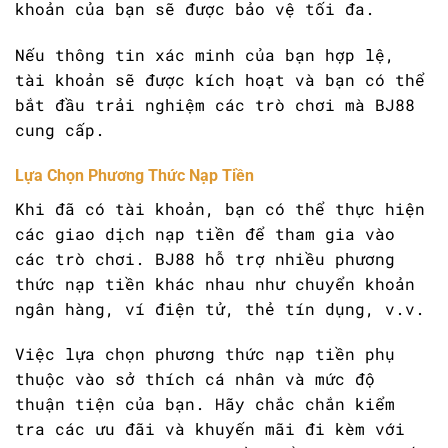
khoản của bạn sẽ được bảo vệ tối đa.
Nếu thông tin xác minh của bạn hợp lệ,
tài khoản sẽ được kích hoạt và bạn có thể
bắt đầu trải nghiệm các trò chơi mà BJ88
cung cấp.
Lựa Chọn Phương Thức Nạp Tiền
Khi đã có tài khoản, bạn có thể thực hiện
các giao dịch nạp tiền để tham gia vào
các trò chơi. BJ88 hỗ trợ nhiều phương
thức nạp tiền khác nhau như chuyển khoản
ngân hàng, ví điện tử, thẻ tín dụng, v.v.
Việc lựa chọn phương thức nạp tiền phụ
thuộc vào sở thích cá nhân và mức độ
thuận tiện của bạn. Hãy chắc chắn kiểm
tra các ưu đãi và khuyến mãi đi kèm với