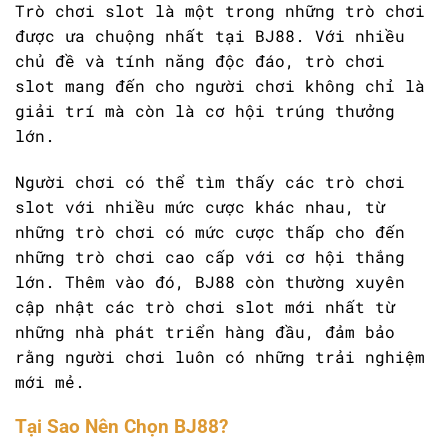
Trò chơi slot là một trong những trò chơi
được ưa chuộng nhất tại BJ88. Với nhiều
chủ đề và tính năng độc đáo, trò chơi
slot mang đến cho người chơi không chỉ là
giải trí mà còn là cơ hội trúng thưởng
lớn.
Người chơi có thể tìm thấy các trò chơi
slot với nhiều mức cược khác nhau, từ
những trò chơi có mức cược thấp cho đến
những trò chơi cao cấp với cơ hội thắng
lớn. Thêm vào đó, BJ88 còn thường xuyên
cập nhật các trò chơi slot mới nhất từ
những nhà phát triển hàng đầu, đảm bảo
rằng người chơi luôn có những trải nghiệm
mới mẻ.
Tại Sao Nên Chọn BJ88?