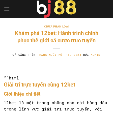
Chuyển
đến
nội
dung
CHƯA PHÂN LOẠI
Khám phá 12bet: Hành trình chinh
phục thế giới cá cược trực tuyến
ĐÃ ĐĂNG TRÊN
THÁNG MƯỜI MỘT 16, 2024
BỞI
ADMIN
“`html
Giải trí trực tuyến cùng 12bet
Giới thiệu chi tiết
12bet là một trong những nhà cái hàng đầu
trong lĩnh vực giải trí trực tuyến, với