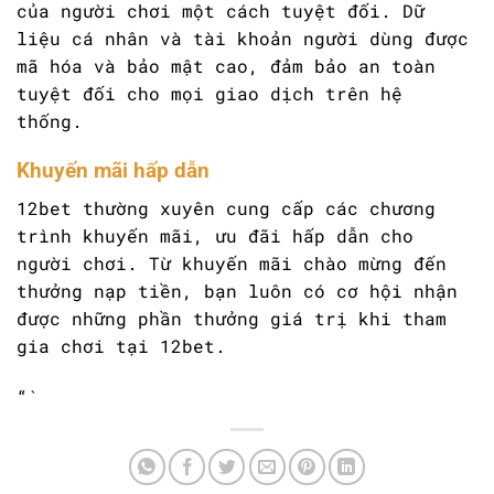
của người chơi một cách tuyệt đối. Dữ
liệu cá nhân và tài khoản người dùng được
mã hóa và bảo mật cao, đảm bảo an toàn
tuyệt đối cho mọi giao dịch trên hệ
thống.
Khuyến mãi hấp dẫn
12bet thường xuyên cung cấp các chương
trình khuyến mãi, ưu đãi hấp dẫn cho
người chơi. Từ khuyến mãi chào mừng đến
thưởng nạp tiền, bạn luôn có cơ hội nhận
được những phần thưởng giá trị khi tham
gia chơi tại 12bet.
“`