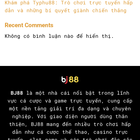
Khám phá Typhu88: Trò chơi trực tuyến hấp
dẫn và những bí quyết giành chiến thắng
Recent Comments
Không có bình luận nào để hiển thị.
BJ88
là một nhà cái nổi bật trong lĩnh
vực cá cược và game trực tuyến, cung cấp
một nền tảng giải trí đa dạng và chuyên
nghiệp. Với giao diện người dùng thân
thiện, BJ88 mang đến nhiều trò chơi hấp
dẫn như cá cược thể thao, casino trực
tuyến, slot game và các trò chơi đặc sắc