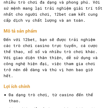
nhiều trò chơi đa dạng và phong phú. Với
sứ mệnh mang lại trải nghiệm giải trí tốt
nhất cho người chơi, 12bet cam kết cung
cấp dịch vụ chất lượng và an toàn.
Mô tả sản phẩm
Đến với 12bet, bạn sẽ được trải nghiệm
các trò chơi casino trực tuyến, cá cược
thể thao, xổ số và nhiều trò chơi khác.
Với giao diện thân thiện, dễ sử dụng và
công nghệ hiện đại, việc tham gia chơi
trở nên dễ dàng và thú vị hơn bao giờ
hết.
Lợi ích chính
Đa dạng trò chơi, từ casino đến thể
thao.